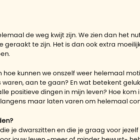
lemaal de weg kwijt zijn. We zien dan het nu
e geraakt te zijn. Het is dan ook extra moeil
oen.
En hoe kunnen we onszelf weer helemaal moti
s waren, aan te gaan? En wat betekent geluk
le positieve dingen in mijn leven? Hoe kom i
erlangens maar laten varen om helemaal cont
den?
ie je dwarszitten en die je graag voor jezel
je voor jouw leven -meer of minder bewust- heb