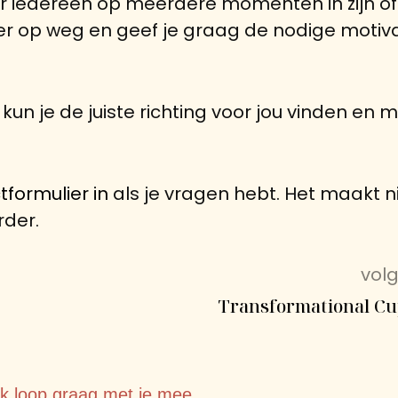
or iedereen op meerdere momenten in zijn of
er op weg en geef je graag de nodige motivat
n je de juiste richting voor jou vinden en 
tformulier in
als je vragen hebt. Het maakt nie
rder.
vol
Transformational C
Ik loop graag met je mee.