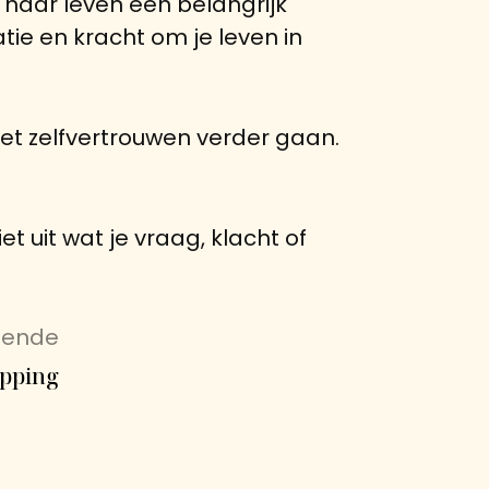
 haar leven een belangrijk
ie en kracht om je leven in
met zelfvertrouwen verder gaan.
t uit wat je vraag, klacht of
gende
upping